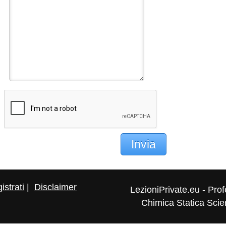
Invia
istrati
|
Disclaimer
LezioniPrivate.eu - Prof
Chimica Statica Scien