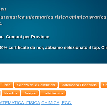
.eu
Matematica Informatica Fisica Chimica Statica 
.
mo
Comuni per Province
 certificate da noi, abbiamo selezionato il top. Cl
Fisica
Scienza delle Costruzioni
Matematica Finanziaria
Ch
Idraulica
Disegno
Elettrotecnica
ATEMATICA, FISICA,CHIMICA, ECC.