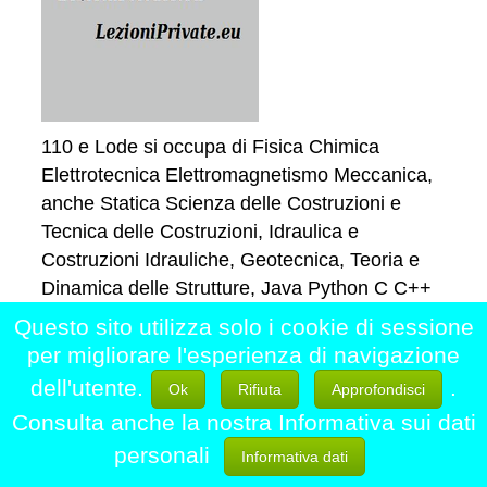
110 e Lode si occupa di Fisica Chimica
Elettrotecnica Elettromagnetismo Meccanica,
anche Statica Scienza delle Costruzioni e
Tecnica delle Costruzioni, Idraulica e
Costruzioni Idrauliche, Geotecnica, Teoria e
Dinamica delle Strutture, Java Python C C++
Fondamenti e programmazione orientata agli
Questo sito utilizza solo i cookie di sessione
oggetti Basi di Dati Sistemi operativi, etc
per migliorare l'esperienza di navigazione
Contatta
dell'utente.
.
Ok
Rifiuta
Approfondisci
Consulta anche la nostra Informativa sui dati
personali
Informativa dati