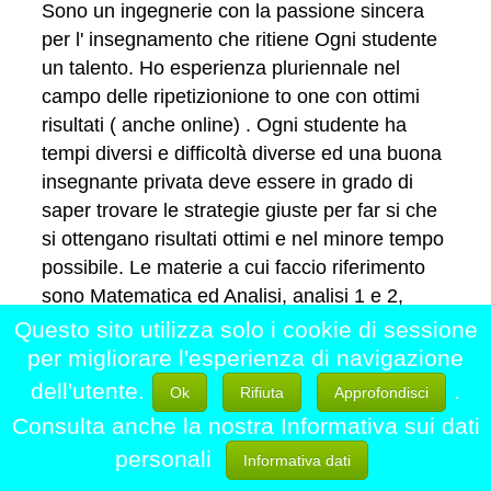
Sono un ingegnerie con la passione sincera
per l' insegnamento che ritiene Ogni studente
un talento. Ho esperienza pluriennale nel
campo delle ripetizionione to one con ottimi
risultati ( anche online) . Ogni studente ha
tempi diversi e difficoltà diverse ed una buona
insegnante privata deve essere in grado di
saper trovare le strategie giuste per far si che
si ottengano risultati ottimi e nel minore tempo
possibile. Le materie a cui faccio riferimento
sono Matematica ed Analisi, analisi 1 e 2,
statica, dinamica, elettrotecnica, scienze e
Questo sito utilizza solo i cookie di sessione
tecnica delle costruzioni, sistemi operativi e di
per migliorare l'esperienza di navigazione
basi, idraulica.
dell'utente.
.
Ok
Rifiuta
Approfondisci
Contatta
Consulta anche la nostra Informativa sui dati
personali
Informativa dati