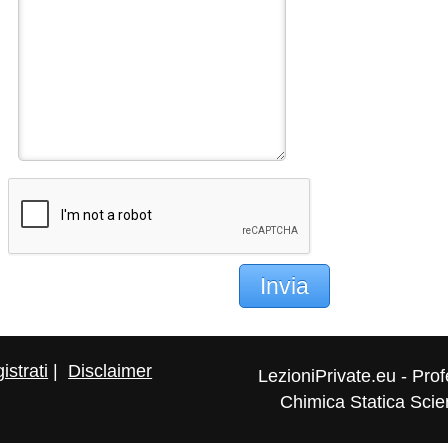
Invia
istrati
|
Disclaimer
LezioniPrivate.eu - Prof
Chimica Statica Scien