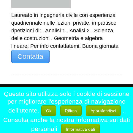
Laureato in ingegneria civile con esperienza
quadriennale nelle lezioni private, impartisce
ripetizioni di: . Analisi 1 . Analisi 2 . Scienza
delle costruzioni . Geometria e algebra
lineare. Per info contattatemi. Buona giornata
Contatta
Questo sito utilizza solo i cookie di sessione
Home
|
Chi siamo
|
Contattaci
|
per migliorare l'esperienza di navigazione
Registrati
|
Disclaimer
dell'utente.
.
Ok
Rifiuta
Approfondisci
LezioniPrivate.eu - Professori di Matematica
Consulta anche la nostra Informativa sui dati
Informatica Fisica Chimica Statica Scienza e
personali
Informativa dati
Tecnica delle Costruzioni Etc..