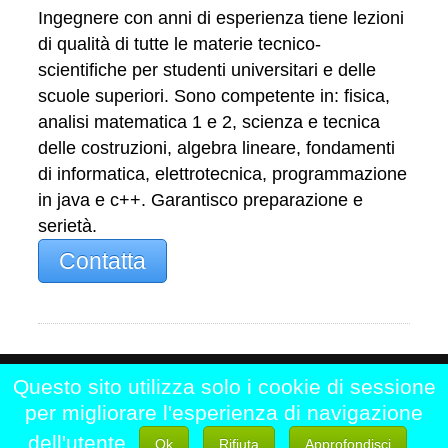
Ingegnere con anni di esperienza tiene lezioni
di qualità di tutte le materie tecnico-
scientifiche per studenti universitari e delle
scuole superiori. Sono competente in: fisica,
analisi matematica 1 e 2, scienza e tecnica
delle costruzioni, algebra lineare, fondamenti
di informatica, elettrotecnica, programmazione
in java e c++. Garantisco preparazione e
serietà.
Contatta
Questo sito utilizza solo i cookie di sessione
Home
|
Chi siamo
|
Contattaci
|
per migliorare l'esperienza di navigazione
Registrati
|
Disclaimer
dell'utente.
.
Ok
Rifiuta
Approfondisci