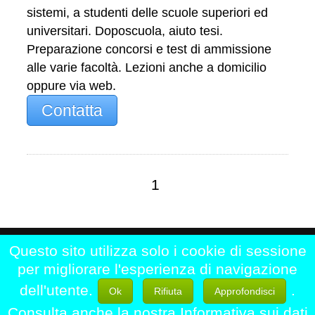
sistemi, a studenti delle scuole superiori ed
universitari. Doposcuola, aiuto tesi.
Preparazione concorsi e test di ammissione
alle varie facoltà. Lezioni anche a domicilio
oppure via web.
Contatta
1
Questo sito utilizza solo i cookie di sessione
Home
|
Chi siamo
|
Contattaci
|
per migliorare l'esperienza di navigazione
Registrati
|
Disclaimer
dell'utente.
.
Ok
Rifiuta
Approfondisci
LezioniPrivate.eu - Professori di Matematica
Consulta anche la nostra Informativa sui dati