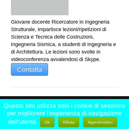
Giovane docente Ricercatore in Ingegneria
Strutturale, impartisce lezioni/ripetizioni di
Scienza e Tecnica delle Costruzioni,
Ingegneria Sismica, a studenti di Ingegneria e
di Architettura. Le lezioni sono svolte in
videoconferenza avvalendosi di Skype.
Contatta
Questo sito utilizza solo i cookie di sessione
Home
|
Chi siamo
|
Contattaci
|
per migliorare l'esperienza di navigazione
Registrati
|
Disclaimer
dell'utente.
.
Ok
Rifiuta
Approfondisci
LezioniPrivate.eu - Professori di Matematica