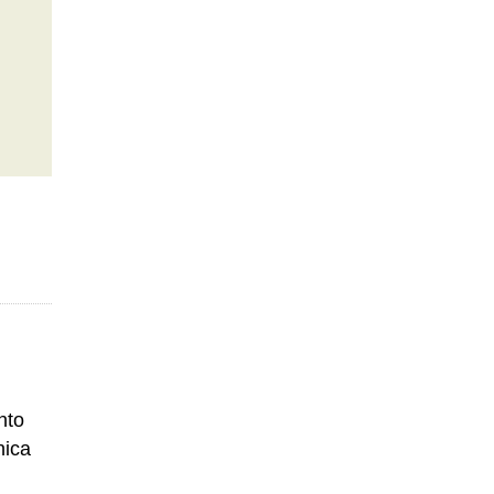
nto
nica