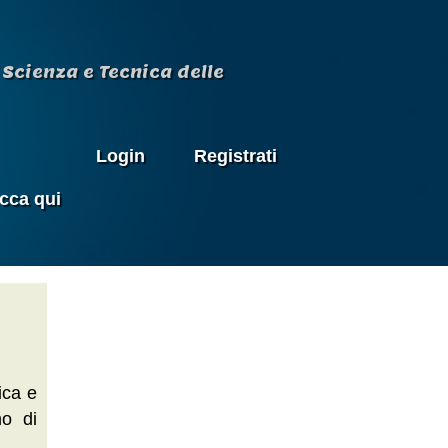
Scienza e Tecnica delle
Login
Registrati
icca qui
ica e
no di