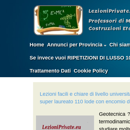
LezioniPrivate
Professori di 
Costruzioni Etc
Home
Annunci per Provincia
Chi sia
Se invece vuoi RIPETIZIONI DI LUSSO 100%
Trattamento Dati
Cookie Policy
Lezioni facili e chiare di livello univers
super laureato 110 lode con encomio 
Geotecnica ? 
termodinami
studiare molt