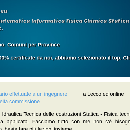
.eu
Matematica Informatica Fisica Chimica Statica 
.
mo
Comuni per Province
 certificate da noi, abbiamo selezionato il top. Cl
itario effettuate a un ingegnere
a Lecco ed online
della commissione
Idraulica Tecnica delle costruzioni Statica - Fisica tecn
ca applicata. Facciamo tutto con me non c'è bisog
o, basta fare più lezioni insieme.