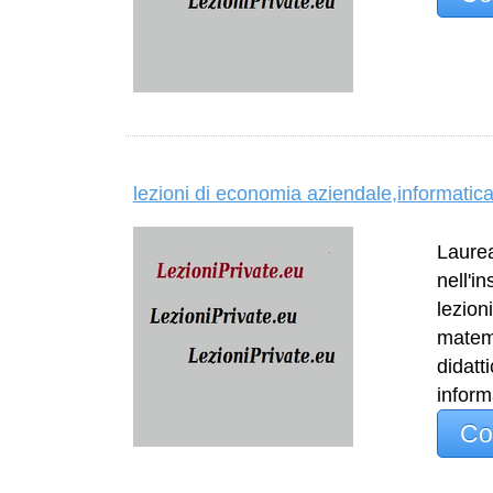
lezioni di economia aziendale,informatic
Laurea
nell'i
lezion
matema
didatt
inform
Co