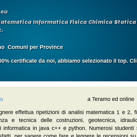
.eu
Matematica Informatica Fisica Chimica Statica 
.
mo
Comuni per Province
 certificate da noi, abbiamo selezionato il top. Cl
ca
a Teramo ed online
nere effettua ripetizioni di analisi matematica 1 e 2, fi
enza e tecnica delle costruzioni, geotecnica, idraul
i informatica in java c++ e python. Numerosi studenti
sfatti, per sapere come fare e leggere le recensioni su