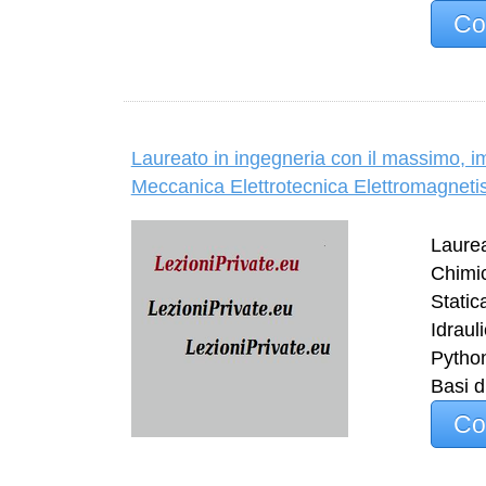
Co
Laureato in ingegneria con il massimo, imp
Meccanica Elettrotecnica Elettromagneti
Laurea
Chimic
Static
Idraul
Pytho
Basi d
Co