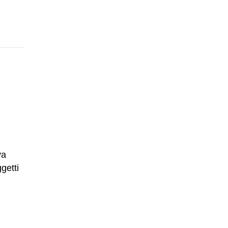
va
getti