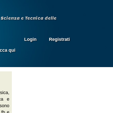
Scienza e Tecnica delle
Login
Registrati
icca qui
sica,
ica e
 sono
 fb e