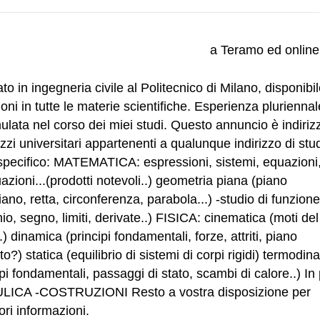
a Teramo ed online
to in ingegneria civile al Politecnico di Milano, disponibi
zioni in tutte le materie scientifiche. Esperienza pluriennal
lata nel corso dei miei studi. Questo annuncio è indiriz
zzi universitari appartenenti a qualunque indirizzo di stud
specifico: MATEMATICA: espressioni, sistemi, equazioni
azioni...(prodotti notevoli..) geometria piana (piano
iano, retta, circonferenza, parabola...) -studio di funzione
io, segno, limiti, derivate..) FISICA: cinematica (moti del
.) dinamica (principi fondamentali, forze, attriti, piano
ato?) statica (equilibrio di sistemi di corpi rigidi) termodi
ipi fondamentali, passaggi di stato, scambi di calore..) In 
LICA -COSTRUZIONI Resto a vostra disposizione per
ri informazioni.