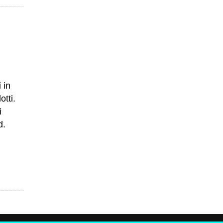
 in
otti.
i
d.