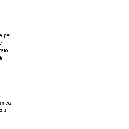
le per
e
zato
i.
,
namica
più: