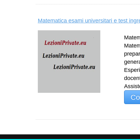
Matematica esami universitari e test ing
Matema
Matema
prepar
general
Esperi
docent
Assist
Co