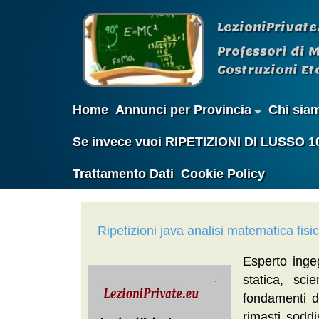
LezioniPrivate
Professori di 
Costruzioni Etc
Home
Annunci per Provincia
Chi sia
Se invece vuoi RIPETIZIONI DI LUSSO 100%
Trattamento Dati
Cookie Policy
Ripetizioni java analisi matematica fisi
Esperto ingeg
statica, sci
fondamenti d
rimasti soddi