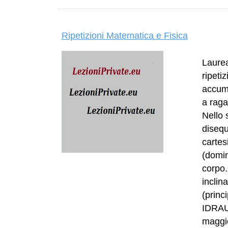
Ripetizioni Matematica e Fisica
Laurea
ripeti
accumu
a raga
Nello 
disequ
cartes
(domin
corpo.
inclin
(princ
IDRAU
maggio